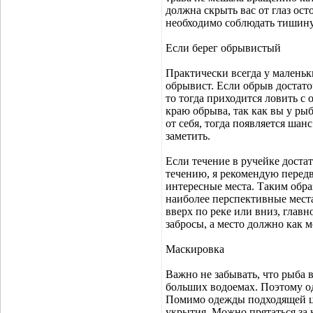
должна скрыть вас от глаз ос
необходимо соблюдать тишину,
Если берег обрывистый
Практически всегда у маленьк
обрывист. Если обрыв достато
то тогда приходится ловить с 
краю обрыва, так как вы у ры
от себя, тогда появляется шан
заметить.
Если течение в ручейке доста
течению, я рекомендую передв
интересные места. Таким обра
наиболее перспективные места.
вверх по реке или вниз, главн
забросы, а место должно как 
Маскировка
Важно не забывать, что рыба 
больших водоемах. Поэтому од
Помимо одежды подходящей ц
укрытия. Можно прятаться за 