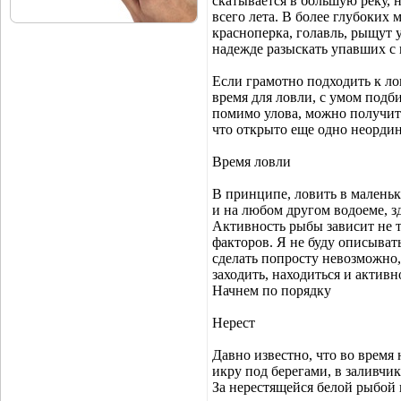
скатывается в большую реку, 
всего лета. В более глубоких м
красноперка, голавль, рыщут 
надежде разыскать упавших с
Если грамотно подходить к ло
время для ловли, с умом подби
помимо улова, можно получить
что открыто еще одно неорди
Время ловли
В принципе, ловить в маленьки
и на любом другом водоеме, з
Активность рыбы зависит не т
факторов. Я не буду описывать
сделать попросту невозможно
заходить, находиться и активн
Начнем по порядку
Нерест
Давно известно, что во время
икру под берегами, в заливчи
За нерестящейся белой рыбой 