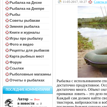
11-05-2017, 10:27
Советы р
Рыбалка на Десне
Рыбалка на Днепре
Рыбы
Советы рыбакам
Зимняя рыбалка
Книги и журналы
Игры про рыбалку
Фото и видео
Рецепты для рыбаков
Карта рыбных мест
Форум
Ссылки
Рыболовные магазины
Отчеты о рыбалках
Рыбалка с использованием спи
достаточно продуктивное. Осо
достаточно много. Объект охот
ПОСЛЕДНИЕ КОММЕНТАРИИ
приманки ловить – это дело п
Каждый сам должен найти сво
Автор →
Bron
твистеров, виброхвостов и во
в новости →
В
последние бывают гораздо ул