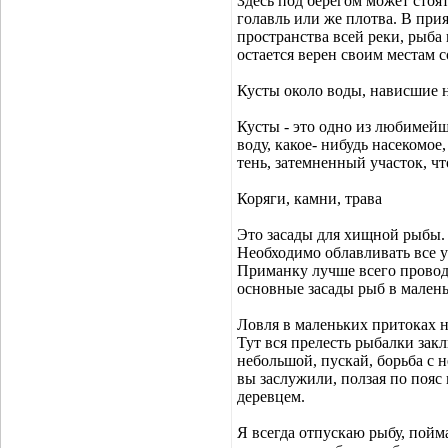
Здесь под берегом может стоя
голавль или же плотва. В прия
пространства всей реки, рыба
остается верен своим местам с
Кусты около воды, нависшие н
Кусты - это одно из любимейши
воду, какое- нибудь насекомое,
тень, затемненный участок, чт
Коряги, камни, трава
Это засады для хищной рыбы. 
Необходимо облавливать все у
Приманку лучше всего провод
основные засады рыб в мален
Ловля в маленьких притоках н
Тут вся прелесть рыбалки закл
небольшой, пускай, борьба с н
вы заслужили, ползая по пояс 
деревцем.
Я всегда отпускаю рыбу, пойм