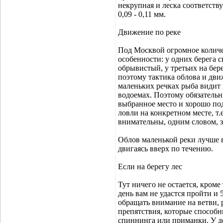
некрупная и леска соответств
0,09 - 0,11 мм.
Движение по реке
Под Москвой огромное количе
особенности: у одних берега с
обрывистый, у третьих на бере
поэтому тактика облова и дви
маленьких речках рыба видит 
водоемах. Поэтому обязательн
выбранное место и хорошо подо
ловли на конкретном месте, т.
внимательны, одним словом, 
Облов маленькой реки лучше в
двигаясь вверх по течению.
Если на берегу лес
Тут ничего не остается, кроме
день вам не удастся пройти и 
обращать внимание на ветви, р
препятствия, которые способны
спиннинга или приманки. У де