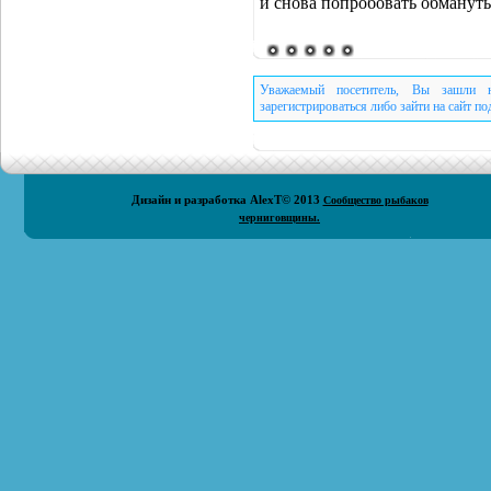
и снова попробовать обмануть
Уважаемый посетитель, Вы зашли н
зарегистрироваться либо зайти на сайт п
Дизайн и разработка
AlexT
© 2013
Сообщество рыбаков
черниговщины.