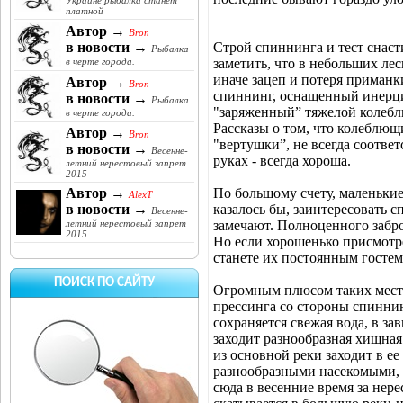
Украине рыбалка станет
платной
Автор →
Bron
Строй спиннинга и тест снаст
в новости →
Рыбалка
заметить, что в небольших ле
в черте города.
иначе зацеп и потеря приманк
Автор →
Bron
спиннинг, оснащенный инерци
в новости →
Рыбалка
"заряженный” тяжелой колеблю
в черте города.
Рассказы о том, что колеблющ
Автор →
Bron
"вертушки”, не всегда соотве
в новости →
Весенне-
руках - всегда хороша.
летний нерестовый запрет
2015
По большому счету, маленькие
Автор →
AlexT
казалось бы, заинтересовать 
в новости →
Весенне-
замечают. Полноценного заброса
летний нерестовый запрет
2015
Но если хорошенько присмотре
станете их постоянным гостем
ПОИСК ПО САЙТУ
Огромным плюсом таких мест 
прессинга со стороны спиннин
сохраняется свежая вода, в з
заходит разнообразная хищна
из основной реки заходит в е
разнообразными насекомыми, 
сюда в весенние время за нере