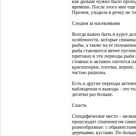
как дальше нужно было проход
времени. После этого мне ещ
Причем, уходила в речку не то
Следим за насекомыми
Всегда важно быть в курсе де
особенности, которые связаны
рыбы, а также на ее положени
рыба становится менее пуглив
притоках в эти периоды рыба 
стоянки и активно охотится на
красноперки, плотвы, вернее,
частью рациона.
Есть и другие периоды актив
наблюдения и выводы - это тол
десятки раз больше.
Снасть
Специфическое место – мелкая
происходит спиннингом самог
разнообразные: с обрывистым
деревьями, кустами. По больш