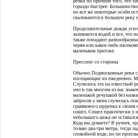
речки по причине того, что та
гораздо быстрее. Большинство
но все же некоторые особи ост
сваливаются в большую реку н
Продолжительные дожди усилив
заливаются водой и все, что н
также попадают разнообразные
червя или какое-либо насекомо
маленьком притоке.
Прессинг со стороны
Обычно Подмосковные реки ст
посещающие их ежедневно. Мн
Случилось это на известной ре
оно и так многим из вас знако
маленькой речушкой без назва
забросов у меня случилась пок
граммового щуренка к своим н
сошел. Сошел практически у н
небольшого шока он оставался 
Куда вы думаете? В ручеек, п
только два-три метра, тогда л
спокойной воде, но он проплыл