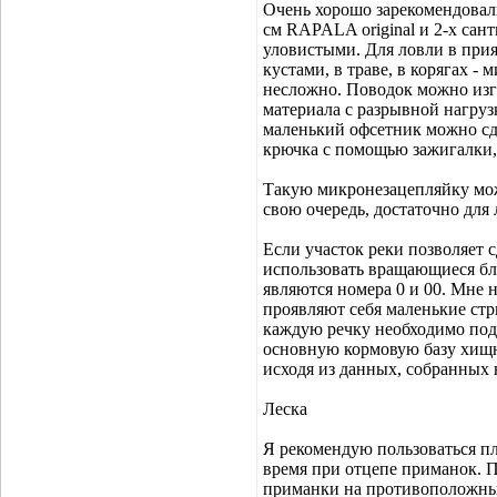
Очень хорошо зарекомендовал
см RAPALA original и 2-х сан
уловистыми. Для ловли в прия
кустами, в траве, в корягах 
несложно. Поводок можно изго
материала с разрывной нагрузко
маленький офсетник можно сде
крючка с помощью зажигалки, 
Такую микронезацепляйку можн
свою очередь, достаточно для
Если участок реки позволяет с
использовать вращающиеся бл
являются номера 0 и 00. Мне 
проявляют себя маленькие ст
каждую речку необходимо под
основную кормовую базу хищни
исходя из данных, собранных
Леска
Я рекомендую пользоваться пл
время при отцепе приманок. П
приманки на противоположный 