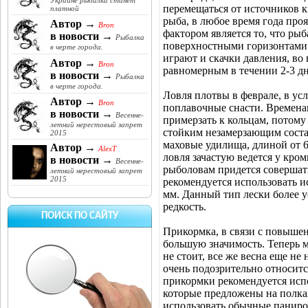
Украине рыбалка станет
перемещаться от источников к
платной
рыба, в любое время года про
Автор →
Bron
фактором является то, что ры
в новости →
Рыбалка
поверхностными горизонтами
в черте города.
играют и скачки давления, во 
Автор →
Bron
равномерным в течении 2-3 дн
в новости →
Рыбалка
в черте города.
Ловля плотвы в феврале, в ус
Автор →
Bron
поплавочные снасти. Временам
в новости →
Весенне-
примерзать к кольцам, потому
летний нерестовый запрет
стойким незамерзающим соста
2015
маховые удилища, длиной от 6
Автор →
AlexT
ловля зачастую ведется у кром
в новости →
Весенне-
рыболовам придется совершать
летний нерестовый запрет
2015
рекомендуется использовать и
мм. Данный тип лески более у
редкость.
ПОИСК ПО САЙТУ
Прикормка, в связи с повышен
большую значимость. Теперь м
не стоит, все же весна еще не
очень подозрительно относитс
прикормки рекомендуется исп
которые предложены на полка
использовать обычные паниро