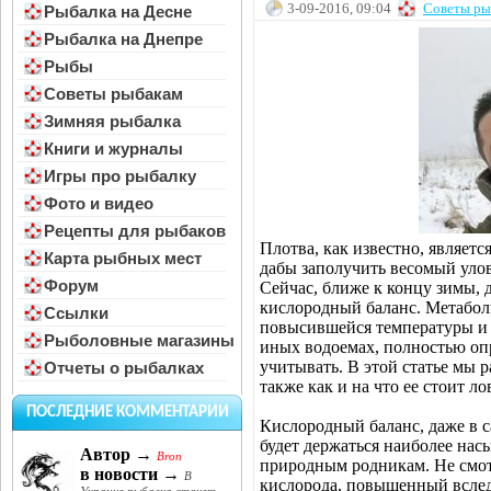
3-09-2016, 09:04
Советы ры
Рыбалка на Десне
Рыбалка на Днепре
Рыбы
Советы рыбакам
Зимняя рыбалка
Книги и журналы
Игры про рыбалку
Фото и видео
Рецепты для рыбаков
Плотва, как известно, являет
Карта рыбных мест
дабы заполучить весомый улов
Форум
Сейчас, ближе к концу зимы,
кислородный баланс. Метаболи
Ссылки
повысившейся температуры и т
Рыболовные магазины
иных водоемах, полностью оп
учитывать. В этой статье мы р
Отчеты о рыбалках
также как и на что ее стоит ло
ПОСЛЕДНИЕ КОММЕНТАРИИ
Кислородный баланс, даже в с
будет держаться наиболее нас
Автор →
Bron
природным родникам. Не смот
в новости →
В
кислорода, повышенный вслед