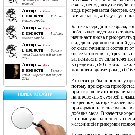
Украине рыбалка станет
платной
свалы, неподалеку от глубоких
вода прогревается быстрее, с
Автор →
Bron
все мелководья будут густо н
в новости →
Рыбалка
в черте города.
Ближе к середине февраля, ког
Автор →
Bron
небольших водоемах остались
в новости →
Рыбалка
начинают вновь приобретать 
в черте города.
фидерное удилище длиной до 4
Автор →
Bron
от силы течения и составит о
в новости →
Весенне-
более устойчивых, треугольны
летний нерестовый запрет
зависимости от силы течения 
2015
в среднем до 90 грамм. Повод
Автор →
AlexT
мононити, диаметром до 0,16 
в новости →
Весенне-
летний нерестовый запрет
2015
Аппетит рыбы понемногу прос
потому прикормка приобретае
приготовления отнюдь не затр
ПОИСК ПО САЙТУ
панировочных сухарей и жмых
опарышом, которые далее пос
прикормки не менее важна, в 
добавка меда. В качестве хор
которые уже наполнены специ
магазинной прикормки позвол
Подведем итог. У леща начина