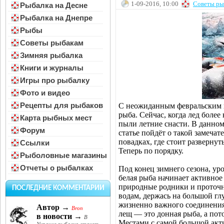
1-09-2016, 10:00
Советы ры
Рыбалка на Десне
Рыбалка на Днепре
Рыбы
Советы рыбакам
Зимняя рыбалка
Книги и журналы
Игры про рыбалку
Фото и видео
Рецепты для рыбаков
С неожиданным февральским п
рыба. Сейчас, когда лед более
Карта рыбных мест
пыли летние снасти. В данном 
Форум
статье пойдёт о такой замечат
повадках, где стоит развернут
Ссылки
Теперь по порядку.
Рыболовные магазины
Отчеты о рыбалках
Под конец зимнего сезона, ур
белая рыба начинает активное
природные родники и проточ
ПОСЛЕДНИЕ КОММЕНТАРИИ
водам, держась на большой глу
жизненно важного соединения,
Автор →
Bron
лещ — это донная рыба, а пот
в новости →
В
Местами с самой большой акт