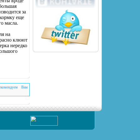
енты вроде
большая
изводится за
икормку еще
о масла.
ля на
красно клюют
ерка нередко
большого
екомендуем Вам