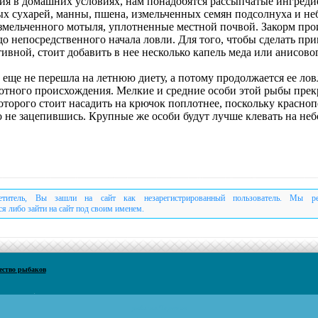
ия в домашних условиях, нам понадобятся рассыпчатые ингреди
х сухарей, манны, пшена, измельченных семян подсолнуха и не
измельченного мотыля, уплотненные местной почвой. Закорм про
до непосредственного начала ловли. Для того, чтобы сделать пр
ивной, стоит добавить в нее несколько капель меда или анисовог
еще не перешла на летнюю диету, а потому продолжается ее лов
отного происхождения. Мелкие и средние особи этой рыбы пре
оторого стоит насадить на крючок поплотнее, поскольку красноп
о не зацепившись. Крупные же особи будут лучше клевать на не
етитель, Вы зашли на сайт как незарегистрированный пользователь. Мы р
ся либо зайти на сайт под своим именем.
ество рыбаков
рыбалка Чернигов