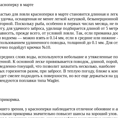
расноперку в марте
астью для ловли красноперки в марте становится длинная и легк
 удочка, оснащенная не менее легкой катушкой, безынерционной
торной. Поскольку рыба, особенно в первых числах месяца, не п
егу, для удачного заброса, удилище подбирается длиной от 5 мет
зависеть, прежде всего, от условий ловли. Так, если приманка до
и водоема — можно взять и 0.14 мм, если в средние или нижние 
спользованием удлиненного поводка, толщиной до 0.1 мм. Для с
лично подойдут крючки №10.
 средних слоях воды, используются небольшие и утяжеленные по
нной. К основной леске привязывается поводок, длиной, порой, 
медленно-тонущий, что позволит захватить несколько, наиболее
х горизонтов разом, при забросе. В теплую погоду, ближе к кон
удет смелее подходить к поверхности, но все еще держаться на у
мендуются поплавки типа Wagler.
прикормка.
шего зрения, у красноперки наблюдается отличное обоняние и а
ильная прикормка значительно повысит шансы на хороший улов.