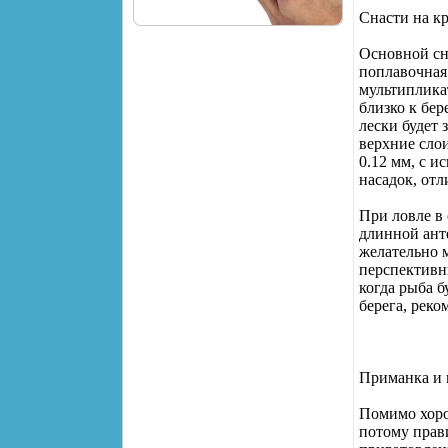
Снасти на к
Основной сн
поплавочная
мультиплика
близко к бер
лески будет 
верхние сло
0.12 мм, с и
насадок, от
При ловле в
длинной анте
желательно 
перспективны
когда рыба б
берега, реко
Приманка и 
Помимо хоро
потому прав