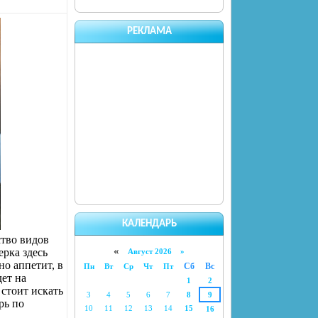
РЕКЛАМА
КАЛЕНДАРЬ
ство видов
«
ерка здесь
Август 2026 »
но аппетит, в
Сб
Вс
Пн
Вт
Ср
Чт
Пт
ет на
1
2
 стоит искать
3
4
5
6
7
8
9
рь по
10
11
12
13
14
15
16