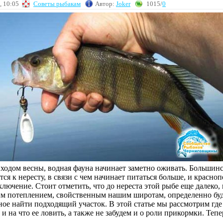
, 10:05
Советы рыбакам
Автор:
Joker
1015/
0
иходом весны, водная фауна начинает заметно оживать. Большин
ся к нересту, в связи с чем начинает питаться больше, и красноп
ключение. Стоит отметить, что до нереста этой рыбе еще далеко, 
ким потеплением, свойственным нашим широтам, определенно буд
ное найти подходящий участок. В этой статье мы рассмотрим где
к и на что ее ловить, а также не забудем и о роли прикормки. Тепе