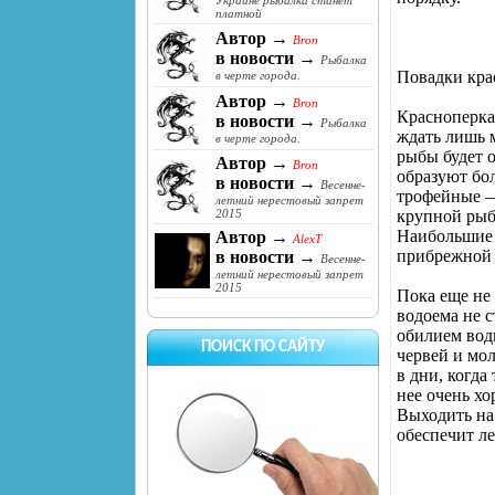
Украине рыбалка станет
платной
Автор →
Bron
в новости →
Рыбалка
Повадки кра
в черте города.
Автор →
Bron
Красноперка 
в новости →
Рыбалка
ждать лишь м
в черте города.
рыбы будет 
Автор →
Bron
образуют бо
в новости →
Весенне-
трофейные —
летний нерестовый запрет
крупной рыб
2015
Наибольшие е
Автор →
AlexT
прибрежной 
в новости →
Весенне-
летний нерестовый запрет
2015
Пока еще не
водоема не с
обилием вод
ПОИСК ПО САЙТУ
червей и мо
в дни, когда
нее очень хо
Выходить на
обеспечит ле