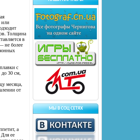
ая
 или
одходит
ров. Толщина
ставляется в
— не более
езонных
плавки с
до 30 см,
цу месяца,
далении от
МЫ В СОЦ СЕТЯХ
ппетит, а
 Для ее