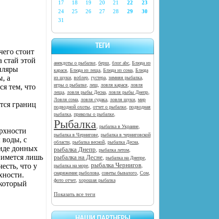
17
18
19
20
21
22
23
24
25
26
27
28
29
30
31
ТЕГИ
чего стоит
а стай этой
,
,
,
анекдоты о рыбалке
берш
блог abc
Блюда из
пляры
,
,
,
карася
Блюда из леща
Блюда из сома
Блюда
, а
,
,
,
,
из щуки
воблер
густера
зимняя рыбалка
,
,
,
игры о рыбалке
лещ
ловля карася
ловля
я тем, что
,
,
,
леща
ловля рыбы Десна
ловля рыбы Днепр
.
,
,
,
Ловля сома
ловля судака
ловля щуки
мир
ится границ
,
,
подводной охоты
отчет о рыбалке
подводная
,
,
рыбалка
приколы о рыбалке
Рыбалка
,
,
рыбалка в Украине
ерхности
,
рыбалка в Чернигове
рыбалка в черниговской
 воды, с
,
,
,
области
рыбалка весной
рыбалка Десна
виде донных
рыбалка Днепр
,
,
рыбалка летом
нимется лишь
рыбалка на Десне
,
,
рыбалка на Днепре
рыбалка Чернигов
есть, что у
,
,
рыбалка на море
,
,
,
снаряжение рыболова
советы бывалого
Сом
хности.
,
фото отчет
хорошая рыбалка
 который
Показать все теги
НАШИ ПАРТНЕРЫ