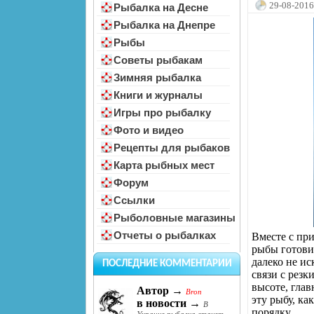
29-08-2016
Рыбалка на Десне
Рыбалка на Днепре
Рыбы
Советы рыбакам
Зимняя рыбалка
Книги и журналы
Игры про рыбалку
Фото и видео
Рецепты для рыбаков
Карта рыбных мест
Форум
Ссылки
Рыболовные магазины
Отчеты о рыбалках
Вместе с пр
рыбы готовит
далеко не ис
ПОСЛЕДНИЕ КОММЕНТАРИИ
связи с рез
высоте, глав
Автор →
Bron
эту рыбу, ка
в новости →
В
порядку.