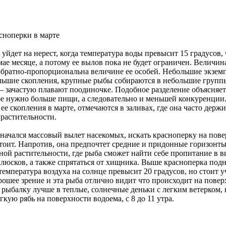
сноперки в марте
уйдет на нерест, когда температура воды превысит 15 градусов, 
ае месяце, а потому ее вылов пока не будет ограничен. Величин
обратно-пропорциональна величине ее особей. Небольшие экзем
льшие скопления, крупные рыбы собираются в небольшие группы
 зачастую плавают поодиночке. Подобное разделение объясняетс
е нужно больше пищи, а следовательно и меньшей конкуренции
е скопления в марте, отмечаются в заливах, где она часто держ
растительности.
 начался массовый вылет насекомых, искать красноперку на пов
тоит. Напротив, она предпочтет средние и придонные горизонты
ной растительности, где рыба сможет найти себе пропитание в 
ллюсков, а также спрятаться от хищника. Выше красноперка под
 температура воздуха на солнце превысит 20 градусов, но стоит уч
рошее зрение и эта рыба отлично видит что происходит на повер
 рыбалку лучше в теплые, солнечные деньки с легким ветерком,
гкую рябь на поверхности водоема, с 8 до 11 утра.