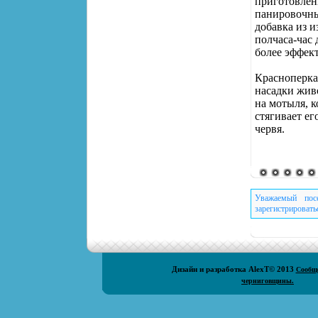
приготовлен
панировочны
добавка из 
полчаса-час 
более эффект
Красноперка 
насадки жив
на мотыля, к
стягивает ег
червя.
Уважаемый пос
зарегистрировать
Дизайн и разработка
AlexT
© 2013
Сообщ
черниговщины.