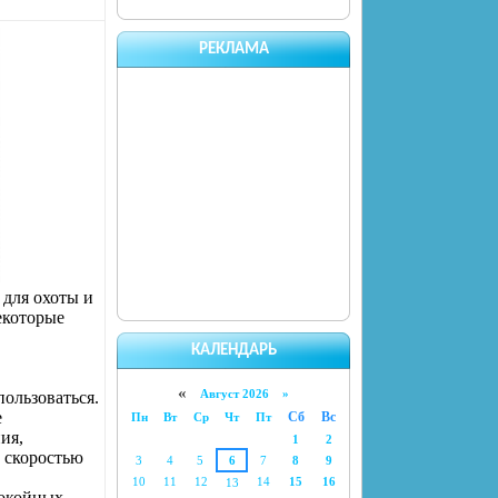
РЕКЛАМА
 для охоты и
екоторые
КАЛЕНДАРЬ
«
Август 2026 »
пользоваться.
е
Сб
Вс
Пн
Вт
Ср
Чт
Пт
ия,
1
2
й скоростью
3
4
5
6
7
8
9
10
11
12
14
15
16
13
покойных