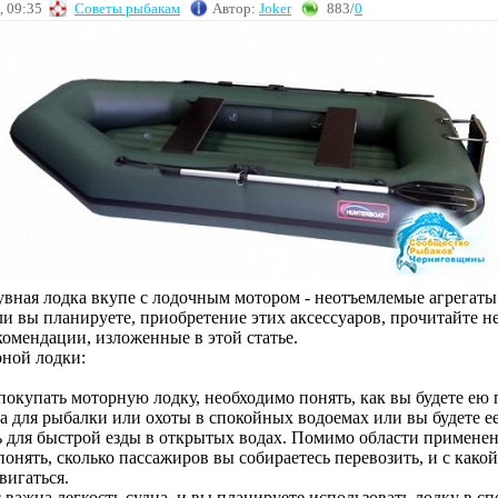
, 09:35
Советы рыбакам
Автор:
Joker
883/
0
увная лодка вкупе с лодочным мотором - неотъемлемые агрегаты
ли вы планируете, приобретение этих аксессуаров, прочитайте н
комендации, изложенные в этой статье.
ной лодки:
окупать моторную лодку, необходимо понять, как вы будете ею 
а для рыбалки или охоты в спокойных водоемах или вы будете е
ь для быстрой езды в открытых водах. Помимо области применен
онять, сколько пассажиров вы собираетесь перевозить, и с како
вигаться.
 важна легкость судна, и вы планируете использовать лодку в с