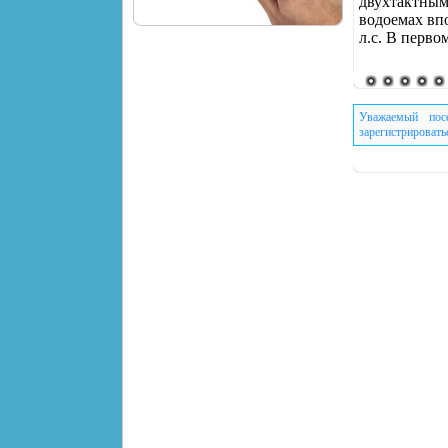
двухтактным
водоемах впо
л.с. В перво
Уважаемый пос
зарегистрировать