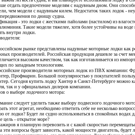
учше отдать предпочтение моделям с надувным дном. Они спосо
ли, чем модели с надувным килем. Недостаток таких лодок - не
 передвижения по днищу судна.
фикация - это лодки с жесткими пайолами (настилом) из влагос
алюминия. Такие модели тяжелее, хотя более устойчивы на воде
ять внутри лодки.
водителя:
российском рынке представлены надувные моторные лодки как р
ежных производителей. Российская продукция дешевле за счет м
тличается высоким качеством, так как изготавливается из импор
их по западным технологиям.
ссийские производители моторных лодок из ПВХ компании: Фр
нтер, Профмарин. Большой популярностью у покупателей польз
нтер. Сегодня купить лодку Хантер в Санкт-Петербурге можно к
ля, так и у официальных дилеров компании.
ов о выборе лодочного мотора:
мание следует уделить также выбору подвесного лодочного мото
рать этот агрегат, необходимо ответить себе не несколько вопросо
ю от лодки? Будет ли судно использоваться в спокойных водах 
е цель - открытое море?
сажиров я планирую перевозить и с какой скоростью перемещать
а эти вопросы будет зависеть, какой мощности двигатель, будет 