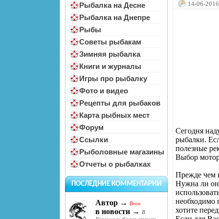
14-06-2016
Рыбалка на Десне
Рыбалка на Днепре
Рыбы
Советы рыбакам
Зимняя рыбалка
Книги и журналы
Игры про рыбалку
Фото и видео
Рецепты для рыбаков
Карта рыбных мест
Форум
Сегодня над
рыбалки. Ес
Ссылки
полезные ре
Рыболовные магазины
Выбор мотор
Отчеты о рыбалках
Прежде чем п
Нужна ли он
ПОСЛЕДНИЕ КОММЕНТАРИИ
использоват
необходимо п
Автор →
Bron
хотите перед
в новости →
В
Если для Вас