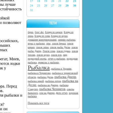
17
18
19
20
21
22
23
бны лучше
24
25
26
27
28
29
30
устойчивость
31
тойкой
 и позволяют
ТЕГИ
,
,
,
берш
блог abc
Блюда из карася
Блюда из
,
,
,
леща
Блюда из сома
Блюда из щуки
,
,
домашнее консервирование
зимняя рыбалка
оссийских,
,
,
,
игры о рыбалке
лещ
ловля берша
ловля
еньших
,
,
,
карася
ловля леща
ловля рыбы Десна
ловля
тных
,
,
,
рыбы Днепр
Ловля сома
ловля судака
ловля
,
,
,
чехони
ловля щуки
ловля язя
мир
егат, Мнев,
,
,
подводной охоты
отчет о рыбалке
подводная
,
,
рыбалка
приколы о рыбалке
уются лодки
Рыбалка
ак у
,
,
рыбалка в Украине
,
рыбалка в Чернигове
рыбалка в черниговской
рыбалка Днепр
,
,
,
области
рыбалка Десна
рыбалка на
,
,
рыбалка зимой
рыбалка летом
Десне
,
,
рыбалка на Днепре
рыбалка
ра. Перед
рыбалка Чернигов
,
,
Славутич
советы
в.
,
,
,
бывалого
сом на Днепре
фото отчет
хорошая
для рыбалки и
рыбалка
Показать все теги
ся?
ли он