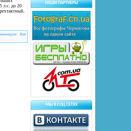
ольших
НАШИ ПАРТНЕРЫ
 л.с. до 20
ырехтактный.
екомендуем Вам
МЫ В СОЦ СЕТЯХ