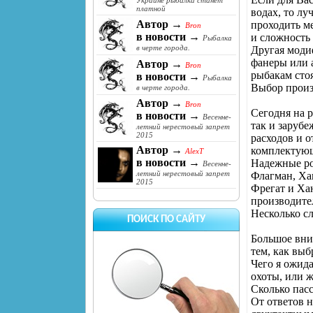
Украине рыбалка станет
платной
водах, то л
Автор →
проходить ме
Bron
в новости →
и сложность
Рыбалка
в черте города.
Другая моди
фанеры или 
Автор →
Bron
рыбакам сто
в новости →
Рыбалка
Выбор произ
в черте города.
Автор →
Bron
Сегодня на 
в новости →
Весенне-
так и заруб
летний нерестовый запрет
2015
расходов и о
Автор →
комплектующ
AlexT
в новости →
Надежные ро
Весенне-
летний нерестовый запрет
Флагман, Ха
2015
Фрегат и Ха
производите
Несколько сл
ПОИСК ПО САЙТУ
Большое вни
тем, как выб
Чего я ожида
охоты, или ж
Сколько пас
От ответов н