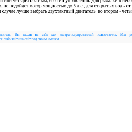
и или четырехтактным, его тип управления. Для рыбалки в неб
лне подойдет мотор мощностью до 5 л.с., для открытых вод - от 5
м случае лучше выбрать двухтактный двигатель, во втором - чет
етитель, Вы зашли на сайт как незарегистрированный пользователь. Мы р
ся либо зайти на сайт под своим именем.