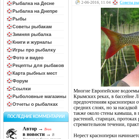
2-06-2016, 11:04
Советы ры
Рыбалка на Десне
Рыбалка на Днепре
Рыбы
Советы рыбакам
Зимняя рыбалка
Книги и журналы
Игры про рыбалку
Фото и видео
Рецепты для рыбаков
Карта рыбных мест
Форум
Ссылки
Многие Европейские водоемы 
Крымских реках, в бассейне Л
Рыболовные магазины
предпочтениям красноперки от
Отчеты о рыбалках
средних слоях, но за насадко
также около стены камыша, в
ПОСЛЕДНИЕ КОММЕНТАРИИ
растений, старицах, протоках 
стремительном течении, прак
Автор →
Bron
в новости →
Нерест красноперки начинается
В