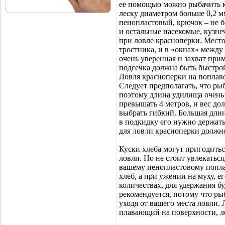
ее помощью можно рыбачить как
леску диаметром больше 0,2 м
пенопластовый, крючок – не б
и остальные насекомые, кузне
при ловле красноперки. Мест
тростника, и в «окнах» между
очень уверенная и захват при
подсечка должна быть быстрой
Ловля красноперки на поплав
Следует предполагать, что рыб
поэтому длина удилища очень
превышать 4 метров, и вес д
выбрать гибкий. Большая длин
в подкидку его нужно держать
для ловли красноперки должн
Куски хлеба могут пригодитьс
ловли. Но не стоит увлекатьс
вашему пенопластовому попла
хлеб, а при ужении на муху, 
количествах, для удержания б
рекомендуется, потому что рыб
уходя от вашего места ловли.
плавающий на поверхности, ле