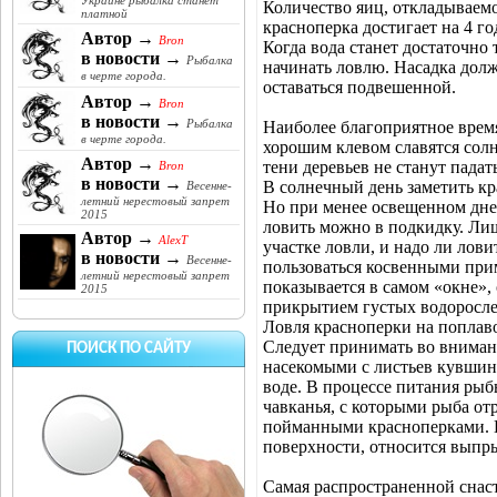
Украине рыбалка станет
Количество яиц, откладываемо
платной
красноперка достигает на 4 год
Автор →
Bron
Когда вода станет достаточно 
в новости →
Рыбалка
начинать ловлю. Насадка долж
в черте города.
оставаться подвешенной.
Автор →
Bron
в новости →
Рыбалка
Наиболее благоприятное время
в черте города.
хорошим клевом славятся солн
Автор →
тени деревьев не станут падать
Bron
в новости →
В солнечный день заметить кр
Весенне-
летний нерестовый запрет
Но при менее освещенном дне,
2015
ловить можно в подкидку. Ли
Автор →
AlexT
участке ловли, и надо ли лов
в новости →
Весенне-
пользоваться косвенными прим
летний нерестовый запрет
показывается в самом «окне», 
2015
прикрытием густых водоросле
Ловля красноперки на поплав
Следует принимать во внимани
ПОИСК ПО САЙТУ
насекомыми с листьев кувшино
воде. В процессе питания рыбы
чавканья, с которыми рыба от
пойманными красноперками. К
поверхности, относится выпры
Самая распространенной снаст