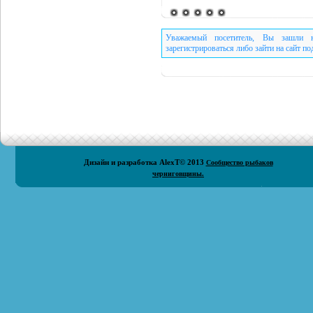
Уважаемый посетитель, Вы зашли н
зарегистрироваться либо зайти на сайт п
Дизайн и разработка
AlexT
© 2013
Сообщество рыбаков
черниговщины.