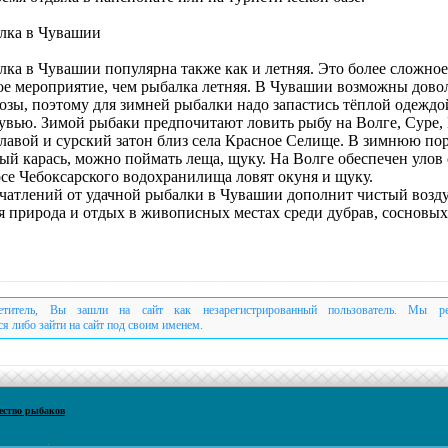
лка в Чувашии
лка в Чувашии популярна также как и летняя. Это более сложное
ое мероприятие, чем рыбалка летняя. В Чувашии возможны дово
озы, поэтому для зимней рыбалки надо запастись тёплой одеждо
увью. Зимой рыбаки предпочитают ловить рыбу на Волге, Суре,
славой и сурский затон близ села Красное Селище. В зимнюю по
ый карась, можно поймать леща, щуку. На Волге обеспечен улов 
осе Чебоксарского водохранилища ловят окуня и щуку.
чатлений от удачной рыбалки в Чувашии дополнит чистый возду
я природа и отдых в живописных местах среди дубрав, сосновых
етитель, Вы зашли на сайт как незарегистрированный пользователь. Мы р
ся либо зайти на сайт под своим именем.
ество рыбаков