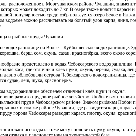
ль, расположенное в Моргушанском районе Чувашии, знаменит
 которых может доходить до 7 кг. В озере также водятся караси и
льшой популярностью среди озёр пользуется озеро Белое в Яльч
ом водоёме можно рассчитывать на богатый улов карпа, линя, го
и.
ища и рыбные пруды Чувашии
ое водохранилище на Волге – Куйбышевское водохранилище. Зд
корюшка, берш, сом, окунь, сазан, краснопёрка, всего около сор
знообразие представлено в водах Чебоксарского водохранилища.
одная коса, где отличный клёв щуки, окуня, береша, судака, ле
и давно облюбовали острова Чебоксарского водохранилища, где
ся судак, лещ, щука, краснопёрка.
ом водохранилище обеспечен отличный клёв щуки и окуня.
орошо развито прудовое рыбное хозяйство. Любителям половить
ньяльский пруд в Чебоксарском районе. Знаком рыбакам Побои п
урынлых в том же районе Чувашии, где разводится карп, карась 
руду города Чебоксары разводят карася, плотву, окуня, краснопё
ганизованного отдыха тоже могут половить щуку, окуня, плотву
ремя отдыха в пансионате или на туристической базе.