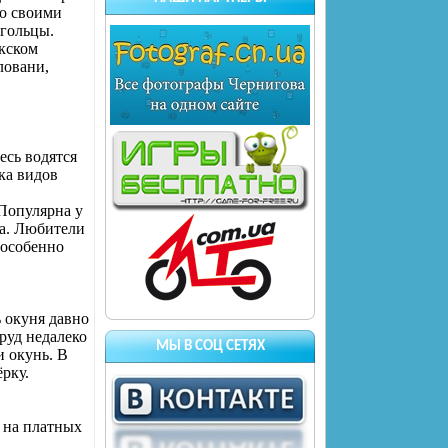
о своими
 гольцы.
икском
ловани,
есь водятся
ока видов
 Популярна у
ща. Любители
 особенно
 окуня давно
руд недалеко
МЫ В СОЦ СЕТЯХ
и окунь. В
рку.
 на платных