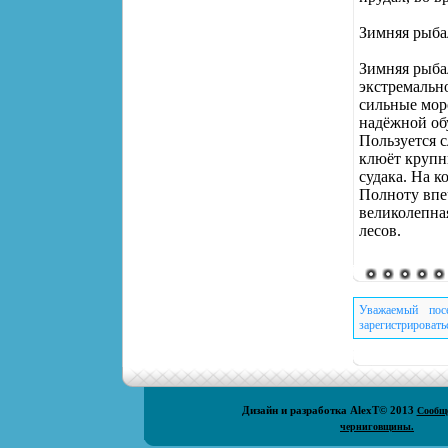
Зимняя рыба
Зимняя рыба
экстремальн
сильные мор
надёжной об
Пользуется 
клюёт крупн
судака. На к
Полноту впе
великолепна
лесов.
Уважаемый пос
зарегистрировать
Дизайн и разработка
AlexT
© 2013
Сообщ
черниговщины.