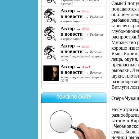
Украине рыбалка станет
Самый популя
платной
попадаются 
Автор →
Bron
обилием леща
в новости →
Рыбалка
рыбаков лещ
в черте города.
зарослях тра
Автор →
Bron
глубоководн
в новости →
Рыбалка
распростран
в черте города.
Множество р
Автор →
Bron
хорошо извес
в новости →
Весенне-
Ямоз Ядринск
летний нерестовый запрет
леща, окуня,
2015
прекрасные д
Автор →
AlexT
рыбалки. Ле
в новости →
Весенне-
щуки, плотв
летний нерестовый запрет
разнообразие
2015
Ветлуги лови
ПОИСК ПО САЙТУ
Озёра Чуваш
Несмотря на
разнообразн
затон» в Ядр
«Чебановско
судак. Берш
ночной рыба