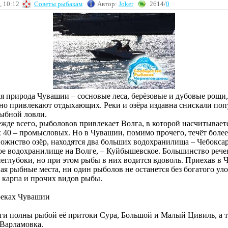
, 10:12
Советы рыбакам
Автор:
Joker
2614/
0
я природа Чувашии – сосновые леса, берёзовые и дубовые рощи
но привлекают отдыхающих. Реки и озёра издавна снискали поп
ыбной ловли.
жде всего, рыболовов привлекает Волга, в которой насчитывает
 40 – промысловых. Но в Чувашии, помимо прочего, течёт более
ожнство озёр, находятся два больших водохранилища – Чебоксар
ое водохранилище на Волге, – Куйбышевское. Большинство речек
неглубоки, но при этом рыбы в них водится вдоволь. Приехав в
ая рыбные места, ни один рыболов не останется без богатого уло
, карпа и прочих видов рыбы.
реках Чувашии
и полны рыбой её притоки Сура, Большой и Малый Цивиль, а т
 Варламовка.