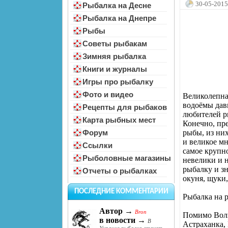
30-05-2015
Рыбалка на Десне
Рыбалка на Днепре
Рыбы
Советы рыбакам
Зимняя рыбалка
Книги и журналы
Игры про рыбалку
Фото и видео
Великолепна
водоёмы дав
Рецепты для рыбаков
любителей р
Карта рыбных мест
Конечно, пре
рыбы, из них
Форум
и великое мн
Ссылки
самое крупн
Рыболовные магазины
невелики и 
рыбалку и зн
Отчеты о рыбалках
окуня, щуки
ПОСЛЕДНИЕ КОММЕНТАРИИ
Рыбалка на 
Автор →
Bron
Помимо Волг
в новости →
В
Астраханка,