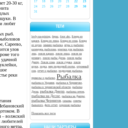
17
18
19
20
21
22
23
т 20-30 кг,
24
25
26
27
28
29
30
енита
31
ядлых
 щуки. В
би любят
ТЕГИ
ых рыб.
,
,
,
lovly-na-spining
берш
блог abc
Блюда из
 рыболовов
,
,
,
карася
Блюда из леща
Блюда из сома
Блюда
е, Сареево,
,
,
,
из щуки
зимняя рыбалка
игры о рыбалке
аится улов
,
,
календарь рыболова
крючки для рыбалки
,
,
,
Кроме того
лещ
ловля карася
ловля леща
ловля на
,
,
резинку
ловля рыбы Десна
ловля рыбы
е удачной
,
,
,
Днепр
Ловля сома
ловля судака
ловля
уклейки,
,
,
,
щуки
лодка
мир подводной охоты
огромный
ьшое
,
,
,
сом
отчет о рыбалке
подводная рыбалка
стье реки
Рыбалка
,
,
приколы о рыбалке
,
,
рыбалка в Украине
рыбалка в Чернигове
,
рыбалка в черниговской области
рыбалка
рыбалка Днепр
,
,
,
Десна
рыбалка летом
рыбалка на Десне
,
,
рыбалка на Днепре
итания
рыбалка Чернигов
,
,
сазыны
советы
,
,
Чебановский
бывалого
фото отчет
хорошая рыбалка
дотоком. В
Показать все теги
ш – волжский
я любителей
ного метра.
НАШИ ПАРТНЕРЫ