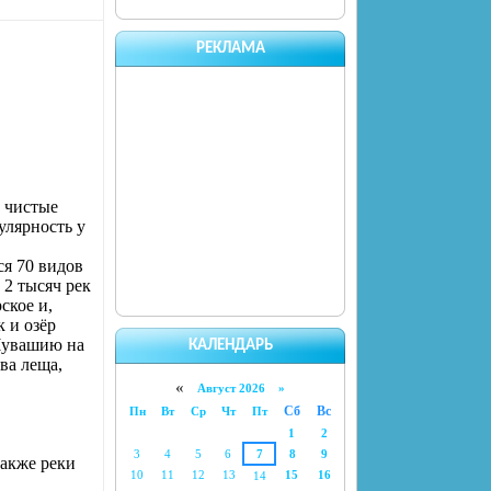
РЕКЛАМА
, чистые
улярность у
ся 70 видов
 2 тысяч рек
ское и,
 и озёр
 Чувашию на
КАЛЕНДАРЬ
ва леща,
«
Август 2026 »
Сб
Вс
Пн
Вт
Ср
Чт
Пт
1
2
3
4
5
6
7
8
9
акже реки
10
11
12
13
15
16
14