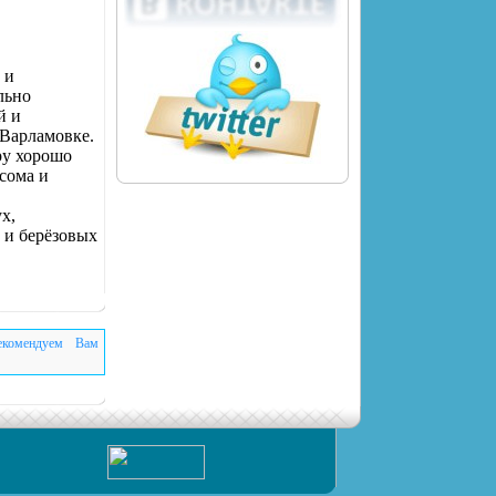
 и
льно
й и
 Варламовке.
ру хорошо
сома и
х,
 и берёзовых
екомендуем Вам