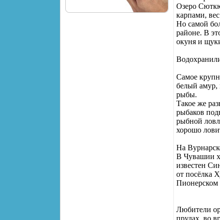
Озеро Сюткю
карпами, вес
Но самой бо
районе. В эт
окуня и щук
Водохранил
Самое крупн
белый амур, 
рыбы.
Такое же ра
рыбаков подв
рыбной ловл
хорошо ловит
На Вурнарск
В Чувашии х
известен Си
от посёлка Х
Пионерском п
Любители ор
прудах, во в