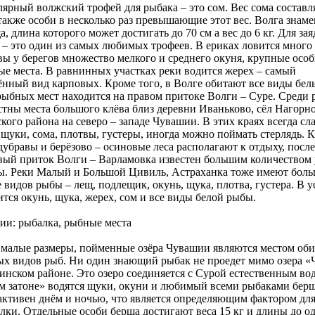
рный волжский трофей для рыбака – это сом. Вес сома составляе
также особи в несколько раз превышающие этот вес. Волга знам
, длина которого может достигать до 70 см а вес до 6 кг. Для за
 – это один из самых любимых трофеев. В ериках ловится много
вы у берегов множество мелкого и среднего окуня, крупные осо
ые места. В равнинных участках реки водится жерех – самый
ённый вид карповых. Кроме того, в Волге обитают все виды бел
ыбных мест находится на правом притоке Волги – Суре. Среди
тны места большого клёва близ деревни Иваньково, сёл Нагорно
ого района на северо – западе Чувашии. В этих краях всегда сл
 щуки, сома, плотвы, густеры, иногда можно поймать стерлядь. 
убравы и берёзово – осиновые леса располагают к отдыху, посл
вый приток Волги – Варламовка известен большим количеством 
ы. Реки Малый и Большой Цивиль, Астраханка тоже имеют бол
 видов рыбы – лещ, подлещик, окунь, щука, плотва, густера. В у
тся окунь, щука, жерех, сом и все виды белой рыбы.
ии: рыбалка, рыбные места
 малые размеры, пойменные озёра Чувашии являются местом об
ых видов рыб. Ни один знающий рыбак не проедет мимо озера «
инском районе. Это озеро соединяется с Сурой естественным во
м затоне» водятся щуки, окуни и любимый всеми рыбаками бер
 активен днём и ночью, что является определяющим фактором дл
лки. Отдельные особи берша достигают веса 15 кг и длины до од