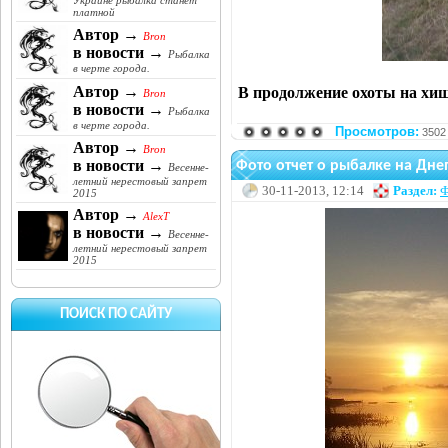
Украине рыбалка станет
платной
Автор →
Bron
в новости →
Рыбалка
в черте города.
Автор →
В продолжение охоты на хищ
Bron
в новости →
Рыбалка
в черте города.
Просмотров:
3502
Автор →
Bron
в новости →
Фото отчет о рыбалке на Дне
Весенне-
летний нерестовый запрет
30-11-2013, 12:14
Раздел:
Ф
2015
Автор →
AlexT
в новости →
Весенне-
летний нерестовый запрет
2015
ПОИСК ПО САЙТУ