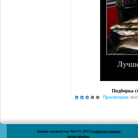
Подборка с
Просмотров:
4642
Дизайн и разработка
AlexT
© 2013
Сообщество рыбаков
черниговщины.