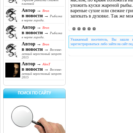
Украине рыбалка станет
платной
уложить куски жареной рыбы.
Автор →
вареные сухие или свежие гри
Bron
в новости →
запекать в духовке. Так же мо
Рыбалка
в черте города.
Автор →
Bron
в новости →
Рыбалка
в черте города.
Уважаемый посетитель, Вы зашли н
Автор →
зарегистрироваться либо зайти на сайт п
Bron
в новости →
Весенне-
летний нерестовый запрет
2015
Автор →
AlexT
в новости →
Весенне-
летний нерестовый запрет
2015
ПОИСК ПО САЙТУ