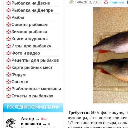
1-06-2013, 23:11
Рецепты
Рыбалка на Десне
Рыбалка на Днепре
Рыбы
Советы рыбакам
Зимняя рыбалка
Книги и журналы
Игры про рыбалку
Фото и видео
Рецепты для рыбаков
Карта рыбных мест
Форум
Ссылки
Рыболовные магазины
Отчеты о рыбалках
ПОСЛЕДНИЕ КОММЕНТАРИИ
Требуется:
600г филе окуня, 
луковицы, 2 ст. ложки сливочн
Автор →
Bron
1/2 стакана тертого сыра, соль
в новости →
В
маслом, по краям положить н