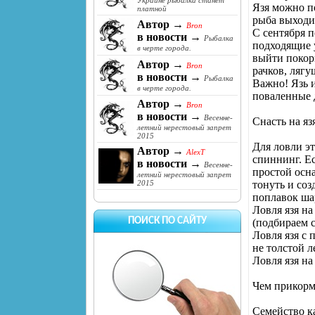
Украине рыбалка станет
Язя можно по
платной
рыба выходи
Автор →
Bron
С сентября п
в новости →
Рыбалка
подходящие у
в черте города.
выйти покор
Автор →
Bron
рачков, лягу
в новости →
Рыбалка
Важно! Язь и
в черте города.
поваленные д
Автор →
Bron
в новости →
Весенне-
Снасть на яз
летний нерестовый запрет
2015
Для ловли э
Автор →
AlexT
спиннинг. Ес
в новости →
Весенне-
простой осна
летний нерестовый запрет
тонуть и соз
2015
поплавок ша
Ловля язя н
ПОИСК ПО САЙТУ
(подбираем 
Ловля язя с
не толстой л
Ловля язя на
Чем прикорм
Семейство ка