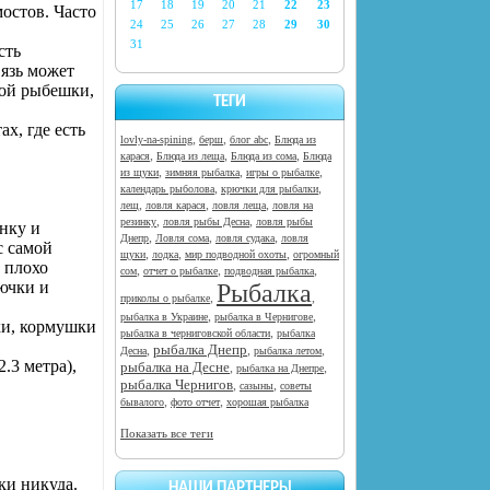
17
18
19
20
21
22
23
мостов. Часто
24
25
26
27
28
29
30
31
сть
 язь может
кой рыбешки,
ТЕГИ
ах, где есть
,
,
,
lovly-na-spining
берш
блог abc
Блюда из
,
,
,
карася
Блюда из леща
Блюда из сома
Блюда
,
,
,
из щуки
зимняя рыбалка
игры о рыбалке
,
,
календарь рыболова
крючки для рыбалки
,
,
,
лещ
ловля карася
ловля леща
ловля на
,
,
резинку
ловля рыбы Десна
ловля рыбы
нку и
,
,
,
Днепр
Ловля сома
ловля судака
ловля
с самой
,
,
,
щуки
лодка
мир подводной охоты
огромный
т плохо
,
,
,
сом
отчет о рыбалке
подводная рыбалка
рючки и
Рыбалка
,
,
приколы о рыбалке
,
,
рыбалка в Украине
рыбалка в Чернигове
ки, кормушки
,
рыбалка в черниговской области
рыбалка
рыбалка Днепр
,
,
,
Десна
рыбалка летом
.3 метра),
рыбалка на Десне
,
,
рыбалка на Днепре
рыбалка Чернигов
,
,
сазыны
советы
,
,
бывалого
фото отчет
хорошая рыбалка
Показать все теги
ки никуда.
НАШИ ПАРТНЕРЫ