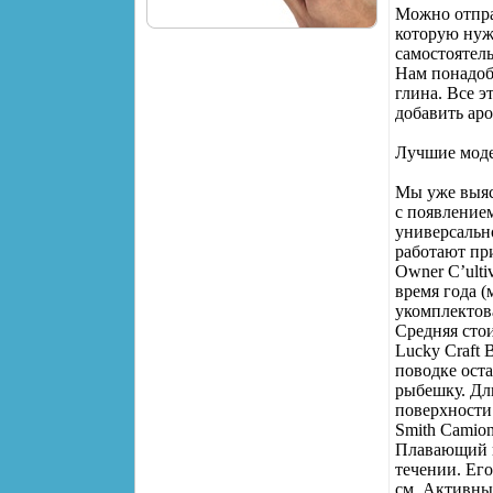
Можно отпра
которую нужн
самостоятель
Нам понадобя
глина. Все 
добавить аро
Лучшие моде
Мы уже выяс
с появление
универсальн
работают при
Owner C’ulti
время года (
укомплектова
Средняя сто
Lucky Craft 
поводке ост
рыбешку. Дли
поверхности
Smith Camio
Плавающий во
течении. Его
см. Активны