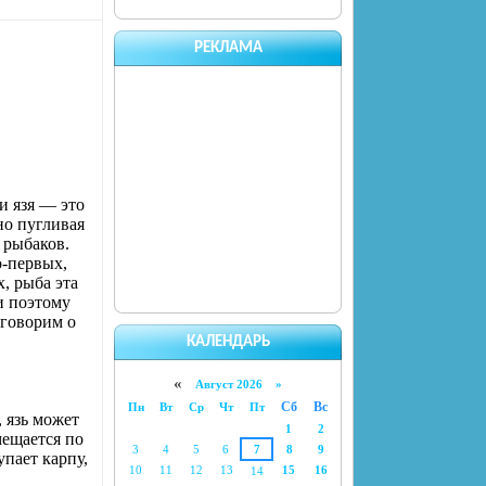
РЕКЛАМА
и язя — это
но пугливая
 рыбаков.
о-первых,
, рыба эта
и поэтому
оговорим о
КАЛЕНДАРЬ
«
Август 2026 »
Сб
Вс
Пн
Вт
Ср
Чт
Пт
, язь может
1
2
мещается по
3
4
5
6
7
8
9
упает карпу,
10
11
12
13
15
16
14