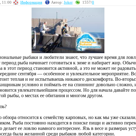
, 11:00
Информация
Автор:
Joker
1557/
0
иональные рыбаки и любители знают, что лучшее время для ловл
т период рыба начинает готовиться к зиме и набирает жир. Обыч
а в этот период становится активной, а это не может не радовать
середине сентября — особенное и увлекательное мероприятие. В
стоит теплая и не испытываешь никакого дискомфорта. Во-вторых
 хищникам условно и поймать ее на спиннинг довольно сложно, 
ановится увлекательнейшим процессом. Но для начала давайте п
ой рыбы, о местах ее обитания и многом другом.
язь?
 обзора относится к семейству карповых, но как мы уже сказали
иком. Рыба постоянно находится в поиске пищи и активно пере
то делает ее ловлю намного интереснее. Язь в весе и размерах уст
 всегда была желанной среди рыбаков любой категории.