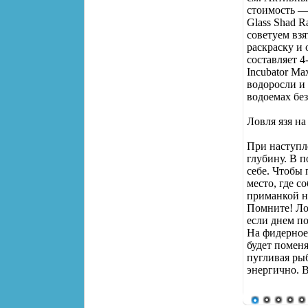
стоимость —
Glass Shad R
советуем вз
раскраску и
составляет 4
Incubator Ма
водоросли и 
водоемах без
Ловля язя на
При наступл
глубину. В п
себе. Чтобы 
место, где с
приманкой н
Помните! Лов
если днем п
На фидерное
будет поменя
пугливая рыб
энергично. В