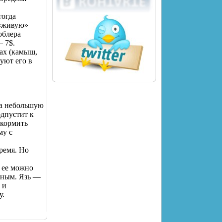
тогда
 «живую»
облера
— 7$.
мах (камыш,
зуют его в
на небольшую
одпустит к
икормить
му с
ремя. Но
 ее можно
льным. Язь —
 и
у.