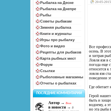
20-05-2015
Рыбалка на Десне
Рыбалка на Днепре
Рыбы
Советы рыбакам
Зимняя рыбалка
Книги и журналы
Игры про рыбалку
Фото и видео
Все професс
осень. В это
Рецепты для рыбаков
и хитрая рыб
Карта рыбных мест
Ловля язя в 
погода еще 
Форум
относится к
Ссылки
ловля язя ст
Рыболовные магазины
поведении эт
Отчеты о рыбалках
Где обитает 
ПОСЛЕДНИЕ КОММЕНТАРИИ
Герой нашего
быть и хищн
Автор →
Bron
водоему, а э
в новости →
В
но эта рыба