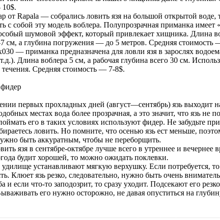
 10$.
ap от Rapala — собрались ловить язя на большой открытой воде, 
ять с собой эту модель воблера. Полупрозрачная приманка имеет
 особый шумовой эффект, который привлекает хищника. Длина в
-7 см, а глубина погружения — до 5 метров. Средняя стоимость 
х030 — приманка предназначена для ловли язя в зарослях водое
т.д.). Длина воблера 5 см, а рабочая глубина всего 30 см. Исполь
 течения. Средняя стоимость — 7-8$.
 фидер
ении первых прохладных дней (август—сентябрь) язь выходит 
одобных местах вода более прозрачная, а это значит, что язь не п
поймать его в таких условиях используют фидер. Не забудьте пр
обираетесь ловить. Но помните, что осенью язь ест меньше, поэто
ужно быть аккуратным, чтобы не переборщить.
ить язя в сентябре-октябре лучше всего в утреннее и вечернее в
огода будит хорошей, то можно ожидать поклевки.
 удилище устанавливают мягкую верхушку. Если потребуется, то
ть. Клюет язь резко, следовательно, нужно быть очень внимате
а и если что-то заподозрит, то сразу уходит. Подсекают его резко
ываживать его нужно осторожно, не давая опуститься на глубин