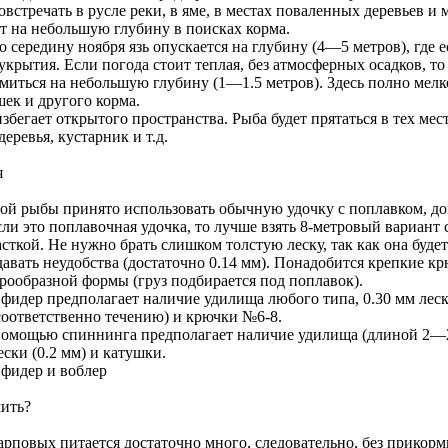
встречать в русле реки, в яме, в местах поваленных деревьев и 
т на небольшую глубину в поисках корма.
о середину ноября язь опускается на глубину (4—5 метров), где е
крытия. Если погода стоит теплая, без атмосферных осадков, то
миться на небольшую глубину (1—1.5 метров). Здесь полно мел
шек и другого корма.
збегает открытого пространства. Рыба будет прятаться в тех мест
еревья, кустарник и т.д.
я
той рыбы принято использовать обычную удочку с поплавком, до
ли это поплавочная удочка, то лучше взять 8-метровый вариант 
сткой. Не нужно брать слишком толстую леску, так как она буде
давать неудобства (достаточно 0.14 мм). Понадобится крепкие к
рообразной формы (груз подбирается под поплавок).
а фидер предполагает наличие удилища любого типа, 0.30 мм лес
соответственно течению) и крючки №6-8.
 помощью спиннинга предполагает наличие удилища (длиной 2—2
ески (0.2 мм) и катушки.
 фидер и воблер
ить?
рповых питается достаточно много, следовательно, без прикорм