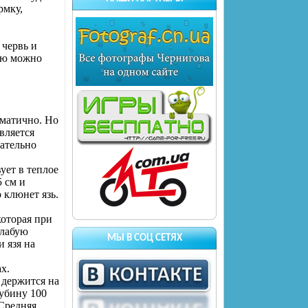
рмку,
 червь и
нию можно
ематично. Но
вляется
чательно
ует в теплое
5 см и
 клюнет язь.
которая при
слабую
МЫ В СОЦ СЕТЯХ
и язя на
х.
 держится на
лубину 100
Средняя