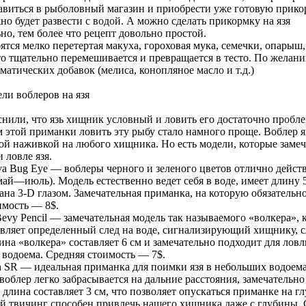
виться в рыболовный магазин и приобрести уже готовую прико
о будет развести с водой. А можно сделать прикормку на язя
но, тем более что рецепт довольно простой.
тся мелко перетертая макуха, гороховая мука, семечки, опарыш,
это тщательно перемешивается и превращается в тесто. По жела
матических добавок (мелиса, конопляное масло и т.д.)
ли воблеров на язя
нили, что язь хищник условный и ловить его достаточно пробл
м этой приманки ловить эту рыбу стало намного проще. Воблер я
ой наживкой на любого хищника. Но есть модели, которые заме
 ловле язя.
va Bug Eye — воблеры черного и зеленого цветов отлично действ
май—июль). Модель естественно ведет себя в воде, имеет длину 
на 3-D глазом. Замечательная приманка, на которую обязательно
имость — 8$.
Bevy Pencil — замечательная модель так называемого «волкера», 
авляет определенный след на воде, сигнализирующий хищнику, 
на «волкера» составляет 6 см и замечательно подходит для ловл
 водоема. Средняя стоимость — 7$.
n SR — идеальная приманка для поимки язя в небольших водоема
блер легко забрасывается на дальние расстояния, замечательно
 длина составляет 3 см, что позволяет опускаться приманке на г
й твичинг способен привлечь нашего хищника даже с глубины. 