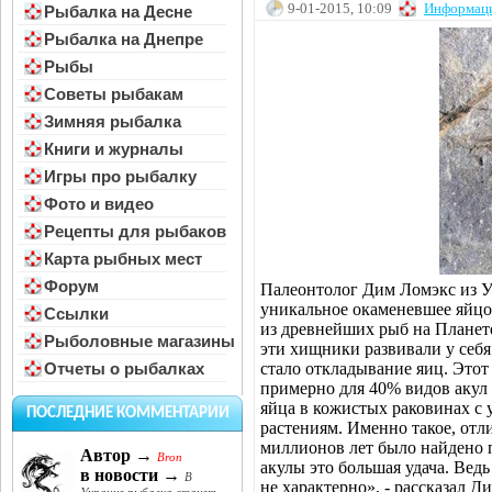
9-01-2015, 10:09
Информац
Рыбалка на Десне
Рыбалка на Днепре
Рыбы
Советы рыбакам
Зимняя рыбалка
Книги и журналы
Игры про рыбалку
Фото и видео
Рецепты для рыбаков
Карта рыбных мест
Форум
Палеонтолог Дим Ломэкс из У
уникальное окаменевшее яйцо 
Ссылки
из древнейших рыб на Планет
Рыболовные магазины
эти хищники развивали у себ
стало откладывание яиц. Это
Отчеты о рыбалках
примерно для 40% видов акул
яйца в кожистых раковинах с 
ПОСЛЕДНИЕ КОММЕНТАРИИ
растениям. Именно такое, отл
миллионов лет было найдено 
Автор →
Bron
акулы это большая удача. Ведь
в новости →
В
не характерно», - рассказал 