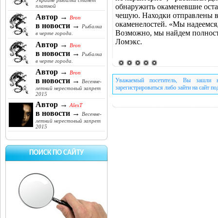
Украине рыбалка станет
обнаружить окаменевшие оста
платной
чешую. Находки отправлены в
Автор →
Bron
окаменелостей. «Мы надеемся,
в новости →
Рыбалка
Возможно, мы найдем полност
в черте города.
Ломэкс.
Автор →
Bron
в новости →
Рыбалка
в черте города.
Автор →
Bron
в новости →
Уважаемый посетитель, Вы зашли н
Весенне-
зарегистрироваться либо зайти на сайт п
летний нерестовый запрет
2015
Автор →
AlexT
в новости →
Весенне-
летний нерестовый запрет
2015
ПОИСК ПО САЙТУ