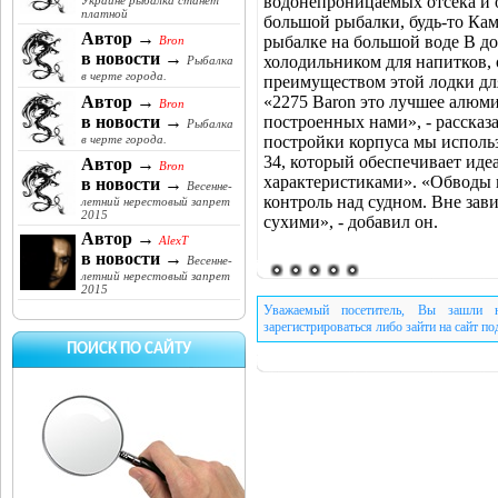
водонепроницаемых отсека и о
Украине рыбалка станет
платной
большой рыбалки, будь-то Кам
Автор →
рыбалке на большой воде В до
Bron
в новости →
холодильником для напитков,
Рыбалка
в черте города.
преимуществом этой лодки для
«2275 Baron это лучшее алюми
Автор →
Bron
построенных нами», - рассказ
в новости →
Рыбалка
постройки корпуса мы исполь
в черте города.
34, который обеспечивает ид
Автор →
Bron
характеристиками». «Обводы 
в новости →
Весенне-
контроль над судном. Вне зав
летний нерестовый запрет
2015
сухими», - добавил он.
Автор →
AlexT
в новости →
Весенне-
летний нерестовый запрет
2015
Уважаемый посетитель, Вы зашли н
зарегистрироваться либо зайти на сайт п
ПОИСК ПО САЙТУ