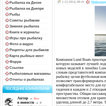
1-12-2014, 09:41
Информац
Рыбалка на Десне
Рыбалка на Днепре
Рыбы
Советы рыбакам
Зимняя рыбалка
Книги и журналы
Игры про рыбалку
Фото и видео
Рецепты для рыбаков
Карта рыбных мест
Компания Lund Boats приоткры
Форум
которую называет лучшей лодк
Ссылки
новых моделей в линейке Lund.
словам представителей компан
Рыболовные магазины
рыбалку целая футбольная ком
Отчеты о рыбалках
позволяет трансформировать е
комфортабельное место для пу
сидения в каждом и 2 откиды
ПОСЛЕДНИЕ КОММЕНТАРИИ
пространства. Общая пассажир
множеством отсеков для хране
Автор →
Bron
удилищ длиной до 2,7 метра. 
в новости →
В