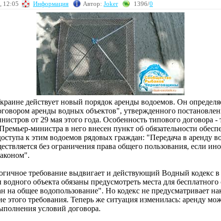
, 12:05
Информация
Автор:
Joker
1396/
0
Украине действует новый порядок аренды водоемов. Он определя
говором аренды водных объектов", утвержденного постановле
истров от 29 мая этого года. Особенность типового договора - т
Премьер-министра в него внесен пункт об обязательности обесп
доступа к этим водоемов рядовых граждан: "Передача в аренду в
ествляется без ограничения права общего пользования, если ино
законом".
логичное требование выдвигает и действующий Водный кодекс в с
 водного объекта обязаны предусмотреть места для бесплатного
н на общее водопользование". Но кодекс не предусматривает нак
е этого требования. Теперь же ситуация изменилась: аренду мо
выполнения условий договора.