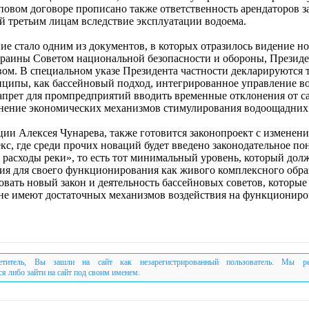
повом договоре прописано также ответственность арендаторов з
 третьим лицам вследствие эксплуатации водоема.
ие стало одним из документов, в которых отразилось видение н
раины Советом национальной безопасности и обороны, Презид
вом. В специальном указе Президента частности декларируются 
ципы, как бассейновый подход, интегрированное управление 
запрет для промпредприятий вводить временные отклонения от 
нение экономических механизмов стимулирования водоощадних
ии Алексея Чунарева, также готовится законопроект с изменен
с, где среди прочих новаций будет введено законодательное по
 расходы реки», то есть тот минимальный уровень, который дол
рия для своего функционирования как живого комплексного обра
вать новый закон и деятельность бассейновых советов, которые 
не имеют достаточных механизмов воздействия на функционир
етитель, Вы зашли на сайт как незарегистрированный пользователь. Мы р
ся либо зайти на сайт под своим именем.