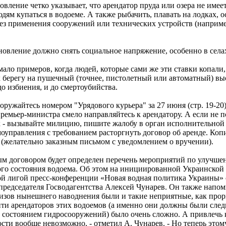
овление четко указывает, что арендатор пруда или озера не имее
дям купаться в водоеме. А также рыбачить, плавать на лодках, 
без применения сооружений или технических устройств (наприме
новление должно снять социальное напряжение, особенно в села
мало примеров, когда людей, которые сами же эти ставки копали,
к берегу на пушечный (точнее, пистолетный или автоматный) вы
о избиения, и до смертоубийства.
оружайтесь номером "Урядового курьера" за 27 июня (стр. 19-20)
премьер-министра смело направляйтесь к арендатору. А если не 
х - вызывайте милицию, пишите жалобу в орган исполнительной
оуправления с требованием расторгнуть договор об аренде. Коп
 (желательно заказным письмом с уведомлением о вручении).
м договором будет определен перечень мероприятий по улучш
ого состояния водоема. Об этом на инициированной Украинской
ой лигой пресс-конференции «Новая водная политика Украины»
председателя Госводагентства Алексей Чунарев. Он также напом
изов нынешнего наводнения были и такие неприятные, как про
йти арендаторов этих водоемов (а именно они должны были след
 состоянием гидросооружений) было очень сложно. А привлечь 
сти вообще невозможно, - отметил А. Чунарев. - Но теперь это