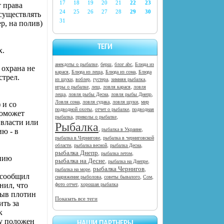
17
18
19
20
21
22
23
т права
24
25
26
27
28
29
30
осуществлять
31
р, на полив)
ТЕГИ
х.
,
,
,
анекдоты о рыбалке
берш
блог abc
Блюда из
 охрана не
,
,
,
карася
Блюда из леща
Блюда из сома
Блюда
стрел.
,
,
,
,
из щуки
воблер
густера
зимняя рыбалка
,
,
,
игры о рыбалке
лещ
ловля карася
ловля
,
,
,
леща
ловля рыбы Десна
ловля рыбы Днепр
,
,
,
Ловля сома
ловля судака
ловля щуки
мир
 и со
,
,
подводной охоты
отчет о рыбалке
подводная
поможет
,
,
рыбалка
приколы о рыбалке
 власти или
Рыбалка
,
,
рыбалка в Украине
ию - в
,
рыбалка в Чернигове
рыбалка в черниговской
,
,
,
области
рыбалка весной
рыбалка Десна
рыбалка Днепр
,
,
рыбалка летом
ению
рыбалка на Десне
,
,
рыбалка на Днепре
рыбалка Чернигов
,
,
рыбалка на море
 сообщил
,
,
,
снаряжение рыболова
советы бывалого
Сом
,
нил, что
фото отчет
хорошая рыбалка
рыв плотин
Показать все теги
ить за
к
му положен
НАШИ ПАРТНЕРЫ