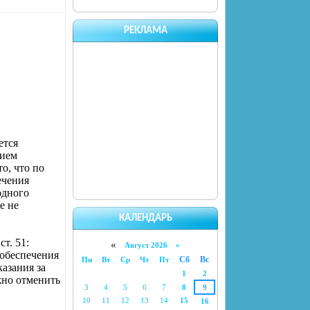
РЕКЛАМА
ется
нием
о, что по
ечения
одного
е не
КАЛЕНДАРЬ
т. 51:
«
Август 2026 »
 обеспечения
Сб
Вс
Пн
Вт
Ср
Чт
Пт
азания за
1
2
жно отменить
3
4
5
6
7
8
9
10
11
12
13
14
15
16