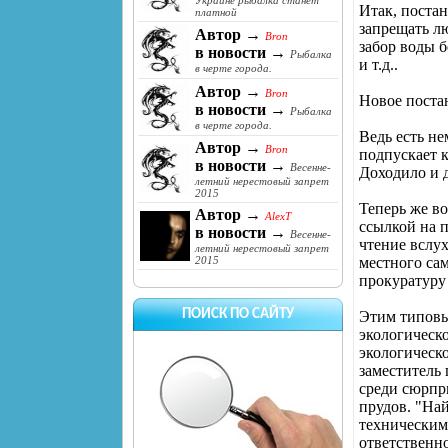
Украине рыбалка станет
Итак, постан
платной
запрещать лю
Автор →
Bron
забор воды 
в новости →
Рыбалка
и т.д..
в черте города.
Автор →
Bron
Новое поста
в новости →
Рыбалка
в черте города.
Ведь есть не
Автор →
Bron
подпускает 
в новости →
Весенне-
Доходило и д
летний нерестовый запрет
2015
Теперь же во
Автор →
AlexT
ссылкой на 
в новости →
Весенне-
чтение вслу
летний нерестовый запрет
местного сам
2015
прокуратуру
ПОИСК ПО САЙТУ
Этим типовы
экологическ
экологическ
заместитель 
среди сюрпр
прудов. "На
техническим
ответственно