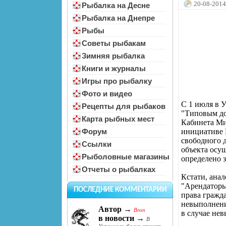
над людьми
20-08-2014
Рыбалка на Десне
Рыбалка на Днепре
Рыбы
Советы рыбакам
Зимняя рыбалка
Книги и журналы
Игры про рыбалку
Фото и видео
С 1 июля в 
Рецепты для рыбаков
"Типовым до
Карта рыбных мест
Кабинета Мин
инициативе 
Форум
свободного 
Ссылки
объекта осущ
Рыболовные магазины
определено 
Отчеты о рыбалках
Кстати, ана
"Арендаторы
ПОСЛЕДНИЕ КОММЕНТАРИИ
права гражда
невыполнени
Автор →
Bron
в случае не
в новости →
В