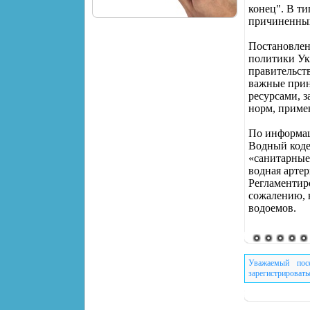
конец". В ти
причиненный
Постановлен
политики Ук
правительст
важные прин
ресурсами, 
норм, приме
По информац
Водный кодек
«санитарные
водная арте
Регламентиро
сожалению, 
водоемов.
Уважаемый пос
зарегистрировать