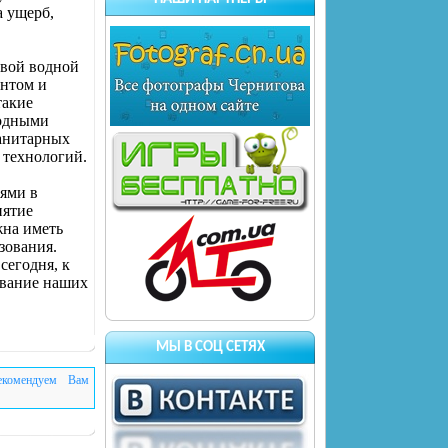
а ущерб,
овой водной
ентом и
такие
водными
санитарных
 технологий.
иями в
нятие
жна иметь
зования.
сегодня, к
ование наших
МЫ В СОЦ СЕТЯХ
екомендуем Вам