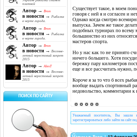
Украине рыбалка станет
платной
Существует такое, в моем пон
Автор →
Bron
говоря с ней я и согласен и н
в новости →
Рыбалка
Однако когда смотрю всемирны
в черте города.
выпуска. Зачем же такое делат
Автор →
Bron
подобных турнирах по всему 
в новости →
Рыбалка
большинство из них относятся
в черте города.
мастеров спорта.
Автор →
Bron
в новости →
Весенне-
Но у нас как то не принято сч
летний нерестовый запрет
ничего большего. Хотя посудит
2015
бережку пару километров пост
Автор →
AlexT
еще и все рассчитать нужно, п
в новости →
Весенне-
летний нерестовый запрет
Короче я за то что б всех ры
2015
вообще выдать спортивный раз
недовольство, комментарии к
ПОИСК ПО САЙТУ
Уважаемый посетитель, Вы зашли н
зарегистрироваться либо зайти на сайт п