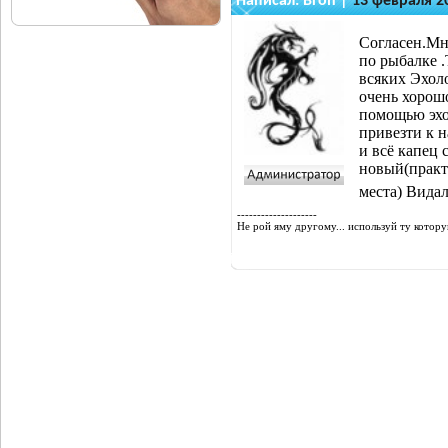
Написал:
Bron
|
13 февраля 2
Согласен.Мн
по рыбалке .
всяких Эхоло
очень хорош
помощью эхо
привезти к н
и всё капец
новый(практ
места) Вида
--------------------
Не рой яму другому... используй ту котор