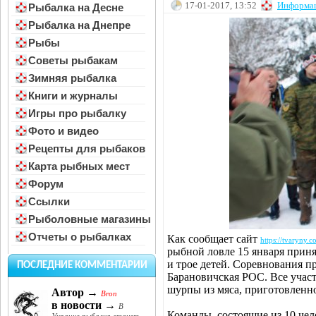
17-01-2017, 13:52
Информа
Рыбалка на Десне
Рыбалка на Днепре
Рыбы
Советы рыбакам
Зимняя рыбалка
Книги и журналы
Игры про рыбалку
Фото и видео
Рецепты для рыбаков
Карта рыбных мест
Форум
Ссылки
Рыболовные магазины
Отчеты о рыбалках
Как сообщает сайт
https://tvaryny.c
рыбной ловле 15 января приня
и трое детей. Соревнования п
ПОСЛЕДНИЕ КОММЕНТАРИИ
Барановичская РОС. Все участ
шурпы из мяса, приготовленн
Автор →
Bron
в новости →
В
Команды, состоящие из 10 чел