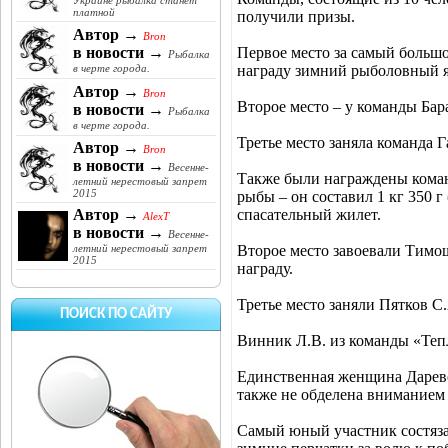
Украине рыбалка станет
платной
получили призы.
Автор →
Bron
Первое место за самый большо
в новости →
Рыбалка
награду зимний рыболовный 
в черте города.
Автор →
Bron
Второе место – у команды Бар
в новости →
Рыбалка
в черте города.
Третье место заняла команда 
Автор →
Bron
в новости →
Весенне-
Также были награждены команд
летний нерестовый запрет
2015
рыбы – он составил 1 кг 350 
спасательный жилет.
Автор →
AlexT
в новости →
Весенне-
Второе место завоевали Тимо
летний нерестовый запрет
2015
награду.
Третье место заняли Пятков С
ПОИСК ПО САЙТУ
Винник Л.В. из команды «Теп
Единственная женщина Даревск
также не обделена вниманием 
Самый юный участник состяз