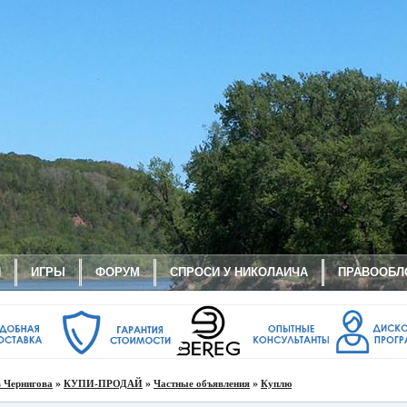
И
ИГРЫ
ФОРУМ
СПРОСИ У НИКОЛАИЧА
ПРАВООБЛ
»
»
»
 Чернигова
КУПИ-ПРОДАЙ
Частные объявления
Куплю