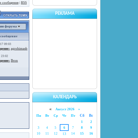
е сообщения
RSS
|
РЕКЛАМА
ии форума
 сообщение
017 09:03
щение
:
agrohimasb
 23:02
щение
:
Bron
КАЛЕНДАРЬ
«
Август 2026 »
Сб
Вс
Пн
Вт
Ср
Чт
Пт
1
2
3
4
5
6
7
8
9
10
11
12
14
15
16
13