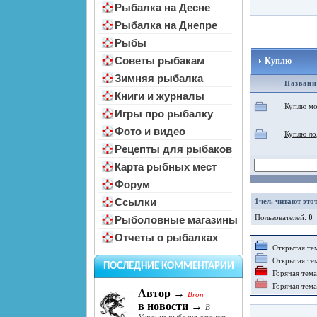
Рыбалка на Десне
Рыбалка на Днепре
Рыбы
Советы рыбакам
Куплю
Зимняя рыбалка
Названи
Книги и журналы
Куплю мо
Игры про рыбалку
Фото и видео
Куплю ло
Рецепты для рыбаков
Карта рыбных мест
Форум
Ссылки
1
чел. читают это
Пользователей:
0
Рыболовные магазины
Отчеты о рыбалках
Открытая тем
Открытая тем
ПОСЛЕДНИЕ КОММЕНТАРИИ
Горячая тема 
Горячая тема 
Автор →
Bron
в новости →
В