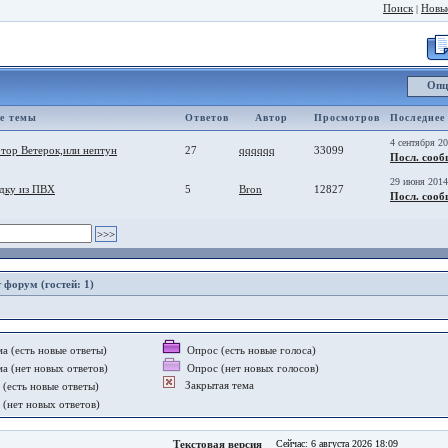
Поиск
Новы
|
Опц
е темы
Ответов
Автор
Просмотров
Последнее
4 сентября 2
тор Ветерок,или нептун
27
qqqqqq
33099
Посл. сооб
29 июня 2014
дку из ПВХ
5
Bron
12827
Посл. сооб
т форум (гостей: 1)
а (есть новые ответы)
Опрос (есть новые голоса)
а (нет новых ответов)
Опрос (нет новых голосов)
Закрытая тема
(есть новые ответы)
(нет новых ответов)
Текстовая версия
Сейчас: 6 августа 2026 18:09