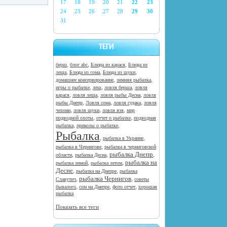
17
18
19
20
21
22
23
24
25
26
27
28
29
30
31
ТЕГИ
,
,
,
берш
блог abc
Блюда из карася
Блюда из
,
,
,
леща
Блюда из сома
Блюда из щуки
,
,
домашнее консервирование
зимняя рыбалка
,
,
,
игры о рыбалке
лещ
ловля берша
ловля
,
,
,
карася
ловля леща
ловля рыбы Десна
ловля
,
,
,
рыбы Днепр
Ловля сома
ловля судака
ловля
,
,
,
чехони
ловля щуки
ловля язя
мир
,
,
подводной охоты
отчет о рыбалке
подводная
,
,
рыбалка
приколы о рыбалке
Рыбалка
,
,
рыбалка в Украине
,
рыбалка в Чернигове
рыбалка в черниговской
рыбалка Днепр
,
,
,
области
рыбалка Десна
рыбалка на
,
,
рыбалка зимой
рыбалка летом
Десне
,
,
рыбалка на Днепре
рыбалка
рыбалка Чернигов
,
,
Славутич
советы
,
,
,
бывалого
сом на Днепре
фото отчет
хорошая
рыбалка
Показать все теги