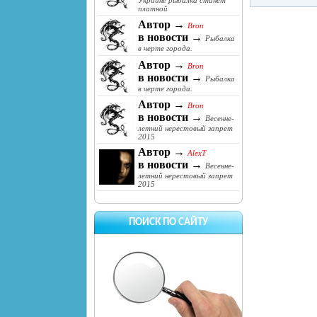
Украине рыбалка станет
платной
Автор →
Bron
в новости →
Рыбалка
в черте города.
Автор →
Bron
в новости →
Рыбалка
в черте города.
Автор →
Bron
в новости →
Весенне-
летний нерестовый запрет
2015
Автор →
AlexT
в новости →
Весенне-
летний нерестовый запрет
2015
ПОИСК ПО САЙТУ